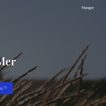
Manger
Mer
va ?