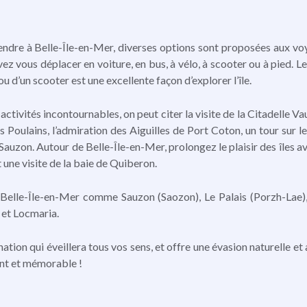
endre à Belle-Île-en-Mer, diverses options sont proposées aux voyage
ez vous déplacer en voiture, en bus, à vélo, à scooter ou à pied. Le
ou d’un scooter est une excellente façon d’explorer l’île.
activités incontournables, on peut citer la visite de la Citadelle V
s Poulains, l’admiration des Aiguilles de Port Coton, un tour sur le
Sauzon. Autour de Belle-Île-en-Mer, prolongez le plaisir des îles a
 une visite de la baie de Quiberon.
de Belle-Île-en-Mer comme Sauzon (Saozon), Le Palais (Porzh-Lae),
, et Locmaria.
ation qui éveillera tous vos sens, et offre une évasion naturelle et 
nt et mémorable !