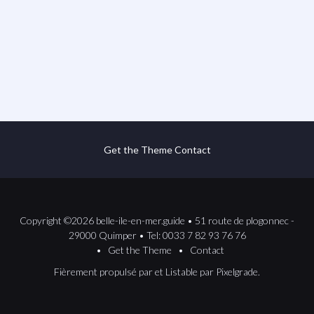
Get the Theme
Contact
Copyright ©2026 belle-ile-en-mer.guide • 51 route de plogonnec -
29000 Quimper • Tel: 0033 7 82 93 76 76
Get the Theme
Contact
Fièrement propulsé par
et
Listable
par
Pixelgrade
.