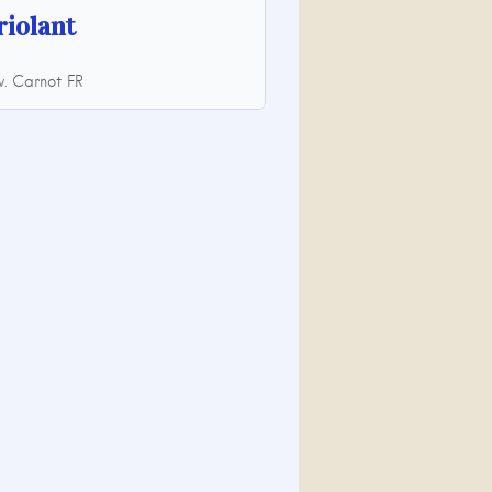
friolant
v. Carnot
FR