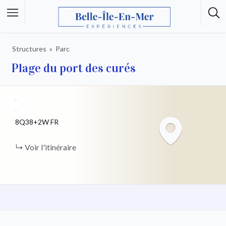
Structures
Parc
Plage du port des curés
+
−
8Q38+2W
FR
Voir l'itinéraire