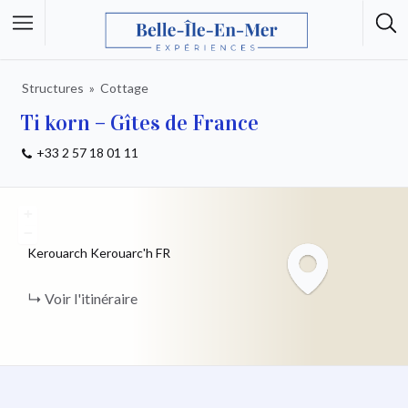
Structures
Cottage
Ti korn – Gîtes de France
+33 2 57 18 01 11
+
−
Kerouarch Kerouarc'h
FR
Voir l'itinéraire