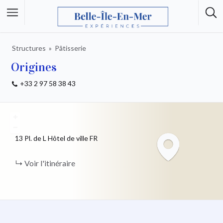
Structures
Pâtisserie
Origines
+33 2 97 58 38 43
+
−
13 Pl. de L Hôtel de ville
FR
Voir l'itinéraire