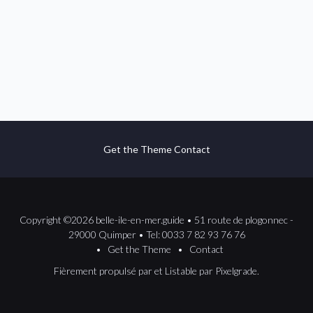
Get the Theme
Contact
Copyright ©2026 belle-ile-en-mer.guide • 51 route de plogonnec -
29000 Quimper • Tel: 0033 7 82 93 76 76
Get the Theme
Contact
Fièrement propulsé par
et
Listable
par
Pixelgrade
.